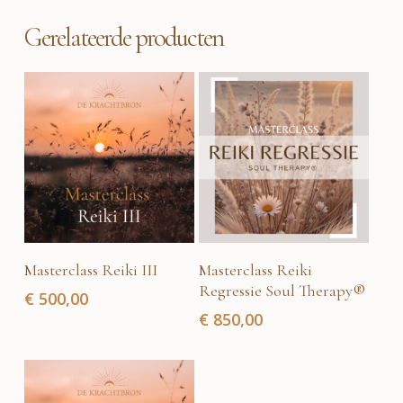
Gerelateerde producten
Toevoegen aan
Toevoegen aan
Masterclass Reiki III
Masterclass Reiki
winkelwagen
winkelwagen
Regressie Soul Therapy®
€
500,00
€
850,00